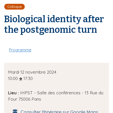
r
d
i
Colloque
e
'
p
A
Biological identity after
a
r
l
i
the postgenomic turn
a
n
e
Programme
D
Mardi 12 novembre 2024
a
10:00
17:30
t
e
Lieu :
IHPST - Salle des conférences - 13 Rue du
d
Four 75006 Paris
e
l
Consulter l'itinéraire sur Google Maps