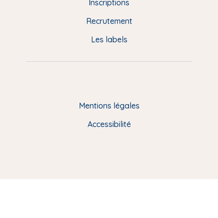
d
Inscriptions
e
Recrutement
p
Les labels
a
g
e
F
Mentions légales
R
Accessibilité