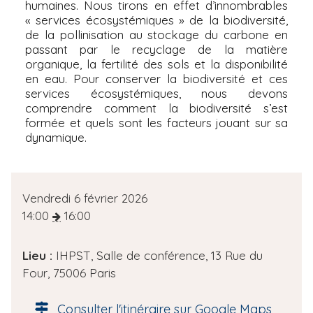
humaines. Nous tirons en effet d’innombrables
« services écosystémiques » de la biodiversité,
de la pollinisation au stockage du carbone en
passant par le recyclage de la matière
organique, la fertilité des sols et la disponibilité
en eau. Pour conserver la biodiversité et ces
services écosystémiques, nous devons
comprendre comment la biodiversité s’est
formée et quels sont les facteurs jouant sur sa
dynamique.
D
Vendredi 6 février 2026
a
14:00
16:00
t
e
Lieu :
IHPST, Salle de conférence, 13 Rue du
d
Four, 75006 Paris
e
l
Consulter l'itinéraire sur Google Maps