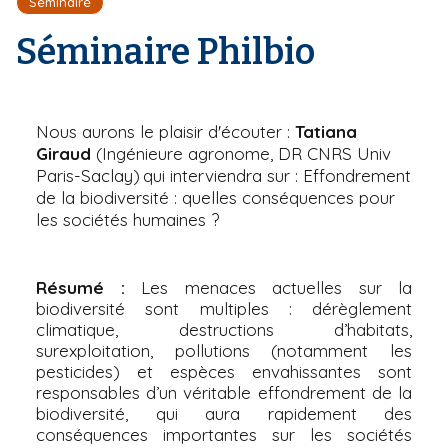
Séminaire
r
d
i
e
'
Séminaire Philbio
p
A
a
r
l
i
a
n
Nous aurons le plaisir d'écouter :
Tatiana
e
Giraud
(Ingénieure agronome, DR CNRS Univ
Paris-Saclay)
qui interviendra sur : Effondrement
de la biodiversité : quelles conséquences pour
les sociétés humaines ?
Résumé :
Les menaces actuelles sur la
biodiversité sont multiples : dérèglement
climatique, destructions d’habitats,
surexploitation, pollutions (notamment les
pesticides) et espèces envahissantes sont
responsables d’un véritable effondrement de la
biodiversité, qui aura rapidement des
conséquences importantes sur les sociétés