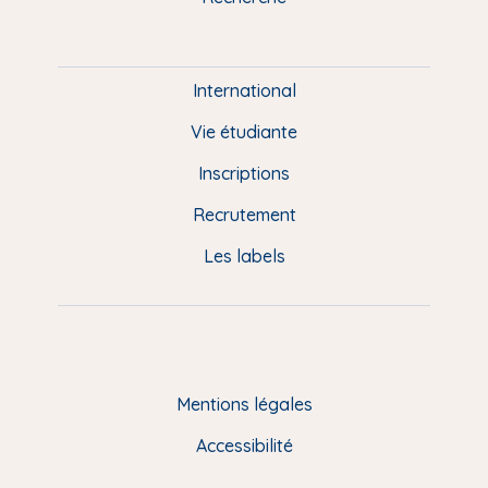
m
P
i
e
International
d
Vie étudiante
d
Inscriptions
e
Recrutement
p
Les labels
a
g
e
F
Mentions légales
R
Accessibilité