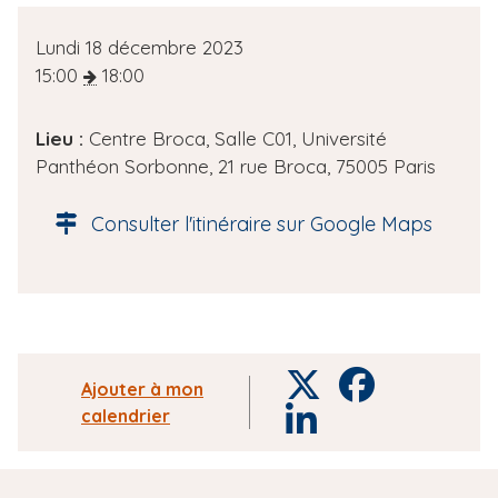
D
Lundi 18 décembre 2023
a
15:00
18:00
t
e
Lieu :
Centre Broca, Salle C01, Université
d
Panthéon Sorbonne, 21 rue Broca, 75005 Paris
e
l
Consulter l'itinéraire sur Google Maps
'
é
v
è
n
e
T
F
Ajouter à mon
m
w
a
calendrier
L
e
i
c
i
n
t
e
n
t
t
b