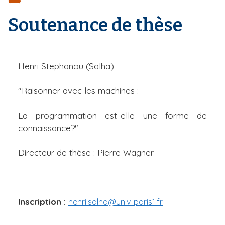
r
d
i
e
'
Soutenance de thèse
p
A
a
r
l
i
a
n
Henri Stephanou (Salha)
e
"Raisonner avec les machines :
La programmation est-elle une forme de
connaissance?"
Directeur de thèse : Pierre Wagner
Inscription :
henri.salha@univ-paris1.fr