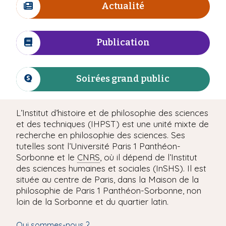
Actualité
n
i
I
e
p
c
a
ô
Publication
n
l
I
e
c
ô
Soirées grand public
n
I
e
c
ô
L’Institut d’histoire et de philosophie des sciences
n
et des techniques (IHPST) est une unité mixte de
e
recherche en philosophie des sciences. Ses
tutelles sont l’Université Paris 1 Panthéon-
Sorbonne et le
CNRS
, où il dépend de l’Institut
des sciences humaines et sociales (InSHS). Il est
située au centre de Paris, dans la Maison de la
philosophie de Paris 1 Panthéon-Sorbonne, non
loin de la Sorbonne et du quartier latin.
Qui sommes-nous ?