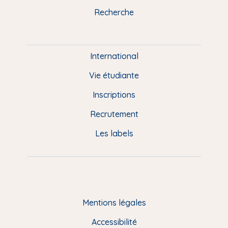
k
n
a
u
Recherche
m
P
i
e
International
d
Vie étudiante
d
Inscriptions
e
Recrutement
p
Les labels
a
g
e
F
Mentions légales
R
Accessibilité