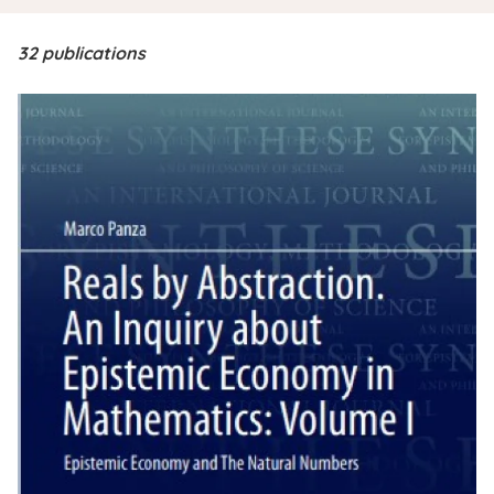
i
p
32 publications
a
l