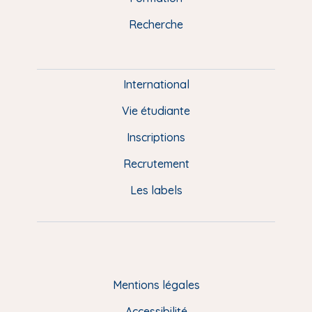
k
n
a
u
Recherche
m
P
i
e
International
d
Vie étudiante
d
Inscriptions
e
Recrutement
p
Les labels
a
g
e
F
Mentions légales
R
Accessibilité