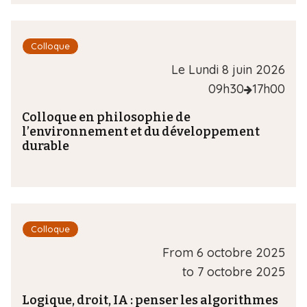
i
p
a
Colloque
l
Le Lundi 8 juin 2026
09h30
17h00
Colloque en philosophie de
l’environnement et du développement
durable
Colloque
From
6 octobre 2025
to
7 octobre 2025
Logique, droit, IA : penser les algorithmes