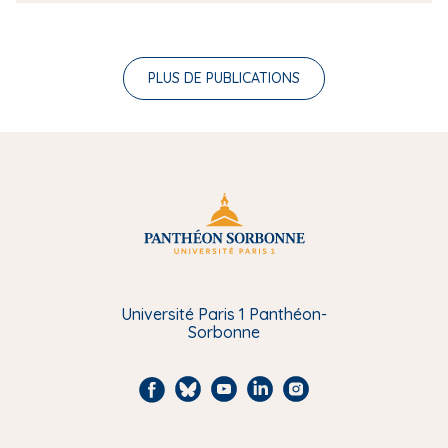
PLUS DE PUBLICATIONS
Université Paris 1 Panthéon-
Sorbonne
F
B
Y
L
I
a
l
o
i
n